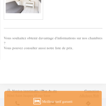
Vous souhaitez obtenir davantage d'informations sur nos chambres
?
Vous pouvez consulter aussi notre liste de prix.
Version imprimable
|
Plan du site
Connexion
Hôtel Saint Jacques 45 rue Saint
Affichage Web
Jacques 66690 Sorède 0468890060
Meilleur tarif garanti
hotelstjacques@wanadoo.fr